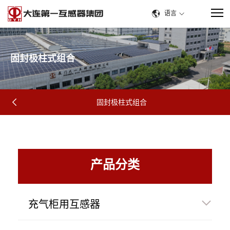
语言
固
封
极
柱
式
组
合
固封极柱式组合
产品分类
充气柜用互感器