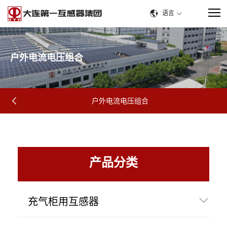
语言
户
外
电
流
电
压
组
合
户外电流电压组合
产品分类
充气柜用互感器